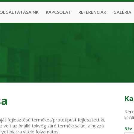
OLGÁLTATÁSAINK
KAPCSOLAT
REFERENCIÁK
GALÉRIA
Ka
sa
Kere
kitöl
t fejlesztésű terméket/prototípust fejlesztett ki,
Ez volt az önálló tokvég záró termékcsalád, a hozzá
Név
yet piacra vitele folyamatos.