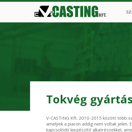
SZ
Tokvég gyártá
V-CASTING Kft. 2010-2015 között több sajá
amelyek a piacon addig nem voltak jelen. 
kapcsolódó kiegészítő alkatrészekkel, amel