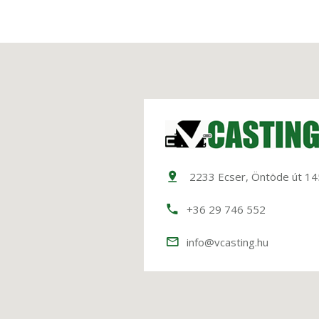
2233 Ecser, Öntöde út 14
+36 29 746 552
info@vcasting.hu