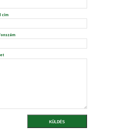
l cím
fonszám
et