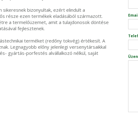
n sikeresnek bizonyultak, ezért elindult a
Emai
tős része ezen termékek eladásából származott.
tre a termelőüzemet, amit a tulajdonosok döntése
tásával fejlesztenek.
Tele
ástechnikai terméket (redőny tokvég) értékesít. A
nak. Legnagyobb előny jelenlegi versenytársaikkal
s- gyártás-porfestés alvállalkozó nélkül, saját
Üzen