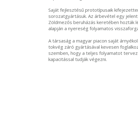
Saját fejlesztésű prototípusaik kifejezette
sorozatgyártásuk. Az árbevétel egy jelen
Zöldmezős beruházás keretében hozták lé
alapján a nyereség folyamatos visszaforga
A társaság a magyar piacon saját árnyékol
tokvég záró gyártásával kevesen foglalkoz
szemben, hogy a teljes folyamatot tervezé
kapacitással tudják végezni.